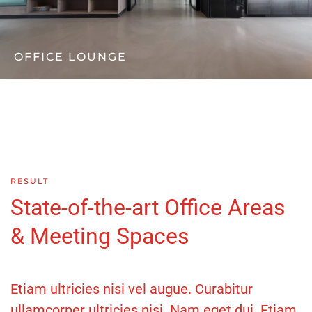
OFFICE LOUNGE
RESULT
State-of-the-art Office Areas
& Meeting Spaces
Etiam ultricies nisi vel augue. Curabitur
ullamcorper ultricies nisi. Nam eget dui. Etiam