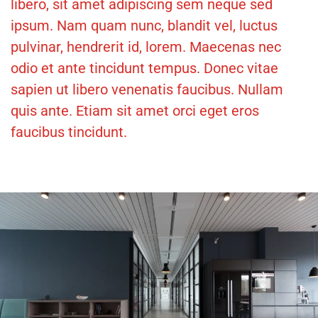
libero, sit amet adipiscing sem neque sed
ipsum. Nam quam nunc, blandit vel, luctus
pulvinar, hendrerit id, lorem. Maecenas nec
odio et ante tincidunt tempus. Donec vitae
sapien ut libero venenatis faucibus. Nullam
quis ante. Etiam sit amet orci eget eros
faucibus tincidunt.