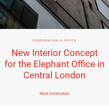
CORPORATION & OFFICE
New Interior Concept
for the Elephant Office in
Central London
More Information